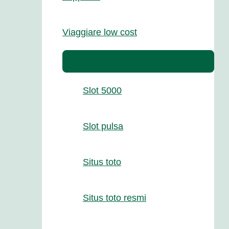
Viaggiare low cost
Attiva/disattiva menu
Slot 5000
Slot pulsa
Situs toto
Situs toto resmi