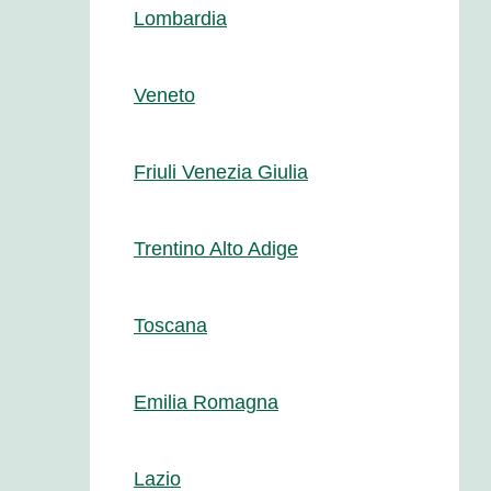
Lombardia
Veneto
Friuli Venezia Giulia
Trentino Alto Adige
Toscana
Emilia Romagna
Lazio